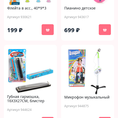
Флейта в асс., 40*9*3
Пианино детское
Артикул 930621
Артикул 943617
199 ₽
699 ₽
Губная гармошка,
Микрофон музыкальный
16Х3Х27СМ, блистер
Артикул 944875
Артикул 944624