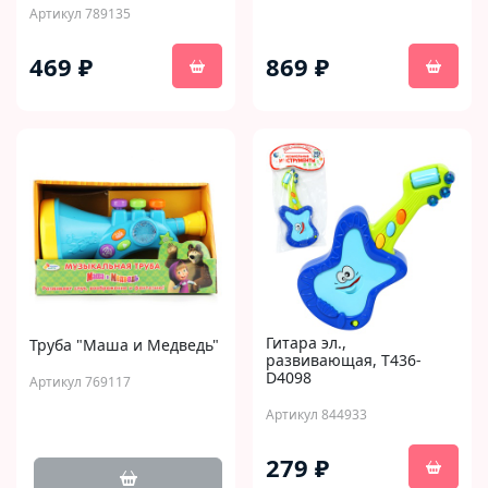
Артикул 789135
469 ₽
869 ₽
Гитара эл.,
Труба "Маша и Медведь"
развивающая, T436-
D4098
Артикул 769117
Артикул 844933
279 ₽