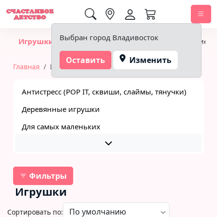
0,00 ₽
Выбран город Владивосток
Игрушки
Детское питание
Подгузники, гигиена
Оставить
Изменить
Главная
Игрушки
Антистресс (POP IT, сквиши, слаймы, тянучки)
Деревянные игрушки
Для самых маленьких
Фильтры
Игрушки
Сортировать по: