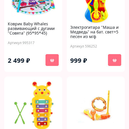
Коврик Baby Whales
Электрогитара "Маша и
развивающий с дугами
Медведь" на бат. свет+5
"Совята" (95*95*45)
песен из м/ф
Артикул 995317
Артикул 596252
2 499 ₽
999 ₽