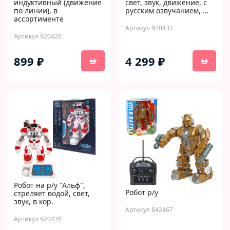
индуктивный (движение
свет, звук, движение, с
по линии), в
русским озвучанием, …
ассортименте
Артикул 920432
Артикул 920420
899 ₽
4 299 ₽
Робот на р/у "Альф",
Робот р/у
стреляет водой, свет,
звук, в кор.
Артикул 842467
Артикул 920435