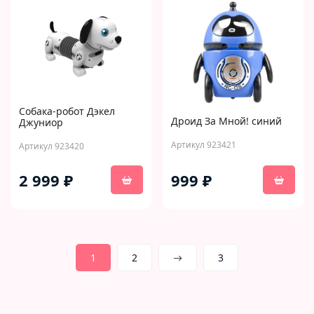
Собака-робот Дэкел
Дроид За Мной! синий
Джуниор
Артикул 923421
Артикул 923420
2 999 ₽
999 ₽
1
2
3