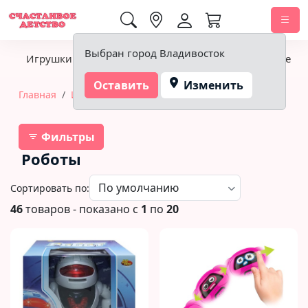
0,00 ₽
Выбран город Владивосток
Игрушки
Детское питание
Подгузники, гигиена
Оставить
Изменить
Главная
Игрушки
Роботы
Фильтры
Роботы
Сортировать по:
46
товаров - показано с
1
по
20