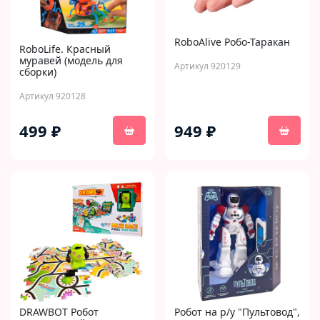
RoboAlive Робо-Таракан
RoboLife. Красный
муравей (модель для
Артикул 920129
сборки)
Артикул 920128
499 ₽
949 ₽
DRAWBOT Робот
Робот на р/у "Пультовод",