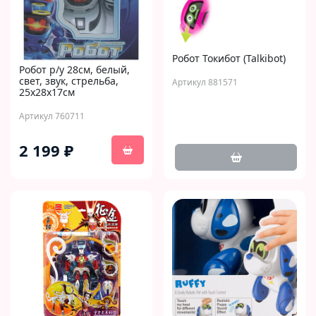
Робот Токибот (Talkibot)
Робот р/у 28см, белый,
свет, звук, стрельба,
Артикул 881571
25х28х17см
Артикул 760711
2 199 ₽