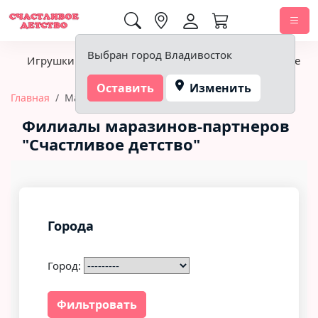
0,00 ₽
Выбран город Владивосток
Игрушки
Детское питание
Подгузники, гигиена
Оставить
Изменить
Главная
Магазины
Филиалы маразинов-партнеров
"Счастливое детство"
Города
Город:
Фильтровать