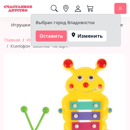
0,00 ₽
Выбран город Владивосток
Игрушки
Детское питание
Подгузники, гигиена
Оставить
Изменить
Главная
Игрушки
Музыкальные инструменты
Ксилофон "Бабочка" на карт.