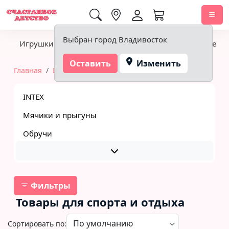
0,00 ₽
Выбран город Владивосток
Игрушки
Детское питание
Подгузники, гигиена
Оставить
Изменить
Главная
Игрушки
Товары для спорта и отдыха
INTEX
Мячики и прыгуны
Обручи
Фильтры
Товары для спорта и отдыха
Сортировать по: