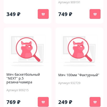
Артикул 909191
349 ₽
749 ₽
Мяч баскетбольный
Мяч 100мм "Фактурный"
"NEXT" р.5
резина+камера
Артикул 932729
Артикул 909215
769 ₽
249 ₽