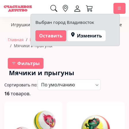
0,00 ₽
Выбран город Владивосток
Игрушки
Детское питание
Подгузники, гигиена
Оставить
Изменить
Главная
Игрушки
Товары для спорта и отдыха
Мячики и прыгуны
Фильтры
Мячики и прыгуны
Сортировать по:
16
товаров.