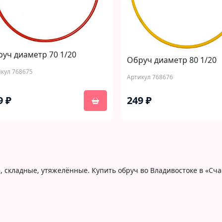
уч диаметр 70 1/20
Обруч диаметр 80 1/20
кул 768675
Артикул 768676
9 ₽
249 ₽
, складные, утяжелённые. Купить обруч во Владивостоке в «Сч