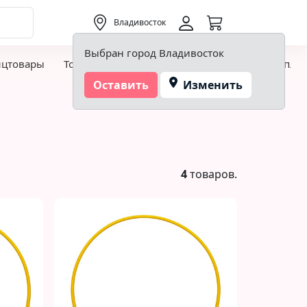
0,00 ₽
Владивосток
Выбран город Владивосток
нцтовары
Товары для творчества и хобби
Детская пло
Оставить
Изменить
4
товаров.