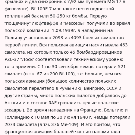
крыльях и два синхронных 7,92 мм пулемета MG 17 в
фюзеляже). Bf-109E-7 мог также нести подвесной
топливный бак или 50-250 кг бомбы. Первую
“пощечину” люфтваффе и “мессеры” получили во время
польской компании. 1.09.1939г. в нападении на
Польшу участвовало 2093 из 4093 боевых самолетов
первой линии. Вся польская авиация насчитывала 463
самолета, из которых только 45 бомбардировщиков
PZL-37 “Лось” соответствовали техническому уровню
того времени. С 1 по 30 сентября немцы потеряли 521
самолет (в т.ч. 67 из 200 Bf-109), т.е. больше, чем вся
польская авиация (большое количество польских
самолетов перелетело в Румынию, Венгрию, СССР и
другие страны, много польских пилотов добралось до
Англии и в составе RAF сражались целые польские
эскадры). Во время нападения на Францию, Бельгию и
Голландию с 10 мая по 30 июня 1940 г. немцы потеряли
2073 самолета (в т.ч. 376 Ме-109). И это притом, что
французская авиация большей частью напоминала