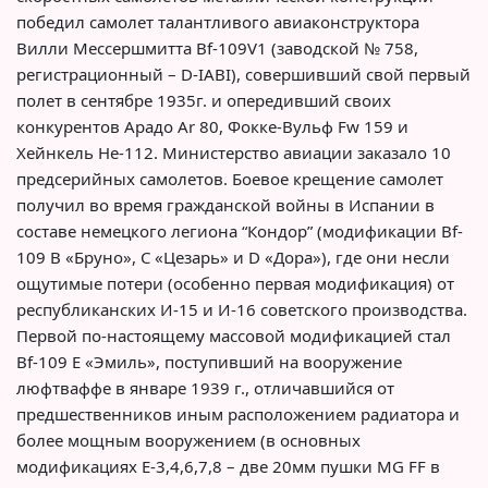
победил самолет талантливого авиаконструктора
Вилли Мессершмитта Bf-109V1 (заводской № 758,
регистрационный – D-IABI), совершивший свой первый
полет в сентябре 1935г. и опередивший своих
конкурентов Арадо Ar 80, Фокке-Вульф Fw 159 и
Хейнкель He-112. Министерство авиации заказало 10
предсерийных самолетов. Боевое крещение самолет
получил во время гражданской войны в Испании в
составе немецкого легиона “Кондор” (модификации Bf-
109 B «Бруно», C «Цезарь» и D «Дора»), где они несли
ощутимые потери (особенно первая модификация) от
республиканских И-15 и И-16 советского производства.
Первой по-настоящему массовой модификацией стал
Bf-109 E «Эмиль», поступивший на вооружение
люфтваффе в январе 1939 г., отличавшийся от
предшественников иным расположением радиатора и
более мощным вооружением (в основных
модификациях Е-3,4,6,7,8 – две 20мм пушки MG FF в