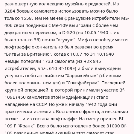
разношертную коллекцию музейных редкостей. Из
3284 боевых самолетов использовать можно было
только 1558. Тем не менее французкие истребители MS-
406 свои поединки с Ме-109 выиграли с более чем
двукратным перевесом, а D-520 (на 10.05.1940 г. их
было только 36) почти “всухую”. Миф о непобедимости
люфтваффе окончательно был развеян во время
“Битвы за Британию”, когда с 10.07 по 31.10.1940
немцы потеряли 1733 самолета (из них 845
истребителей, в т.ч. 610 Bf-109E) и были вынуждены
уступить небо английским “Харрикейнам” (сбившим
более половины немцев) и “Спитфайерам”. Последней
крупной операцией, в которой принимали участие Bf-
109E (450 самолетов этой модификации) стало
нападение на СССР. Но уже к началу 1942 года они
практически исчезли с Восточного фронта, а несколько
позже – и из состава люфтваффе. На смену пришел Bf-
109 F “Франк”. Всего было изготовлено более 31000 Bf-
109 различных модификаций и этот самолет стал