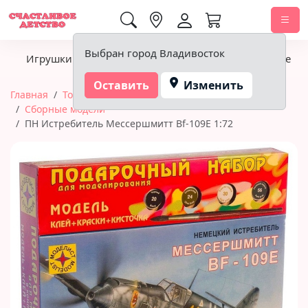
0,00 ₽
Выбран город Владивосток
Игрушки
Детское питание
Подгузники, гигиена
Оставить
Изменить
Главная
Товары для творчества и хобби
Сборные модели
ПН Истребитель Мессершмитт Bf-109E 1:72