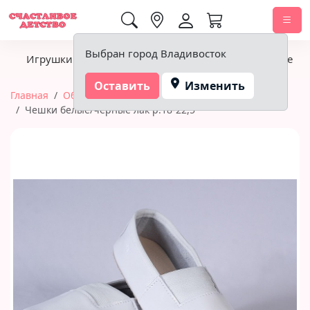
0,00 ₽
Выбран город Владивосток
Игрушки
Детское питание
Подгузники, гигиена
Оставить
Изменить
Главная
Обувь
Чешки
Чешки белые/чёрные лак р.18-22,5