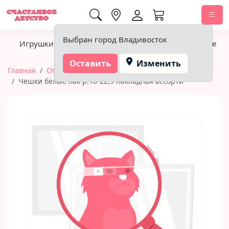
0,00 ₽
Выбран город Владивосток
Игрушки
Детское питание
Подгузники, гигиена
Оставить
Изменить
Главная
Обувь
Чешки
Чешки белые лак р.18-22,5 накладная ассорти