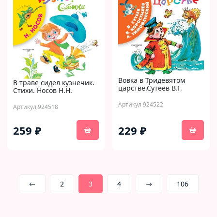
Вовка в Тридевятом
В траве сидел кузнечик.
царстве.Сутеев В.Г.
Стихи. Носов Н.Н.
Артикул 924522
Артикул 924518
259 ₽
229 ₽
2
3
4
106