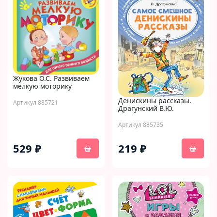
Жукова О.С. Развиваем
мелкую моторику
Денискины рассказы.
Артикул 885721
Драгунский В.Ю.
Артикул 885735
529 ₽
219 ₽