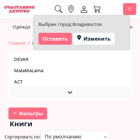
0,00 ₽
Выбран город Владивосток
ша
Одежда
Обувь
Книги
Канцтовары
Товары
Оставить
Изменить
Главная
Книги
DEVAR
MalaMaLama
АСТ
Фильтры
Книги
Сортировать по: