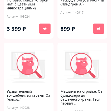
История, конца которой
Расмус, Понтус и Растяпа
нет (с цветными
(Линдгрен А.)
иллюстрациями)
Артикул 140917
Артикул 108024
3 399 ₽
899 ₽
Удивительный
Машины на стройке: От
волшебник из страны Оз
бульдозера до
(нов.оф.)
башенного крана. Твоя
первая …
Артикул 140928