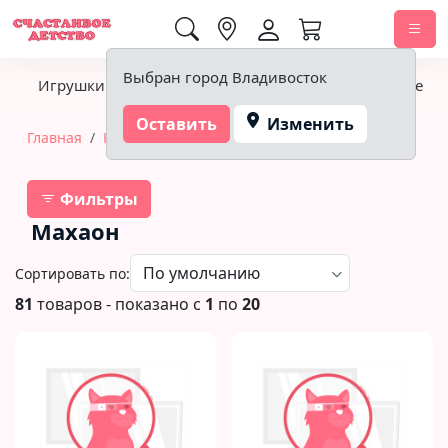
0,00 ₽
Выбран город Владивосток
Игрушки
Детское питание
Подгузники, гигиена
Оставить
Изменить
Главная
Книги
Махаон
Фильтры
Махаон
Сортировать по:
81
товаров - показано с
1
по
20