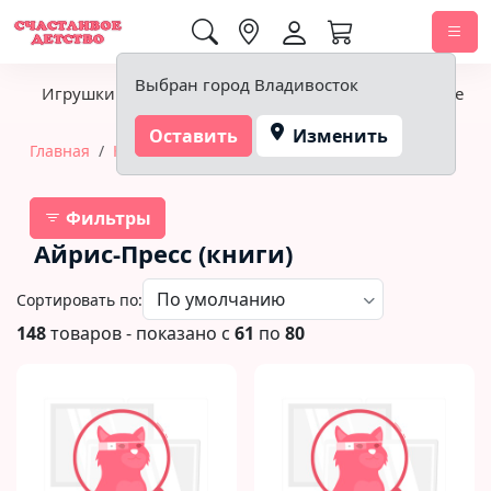
0,00 ₽
Выбран город Владивосток
Игрушки
Детское питание
Подгузники, гигиена
Оставить
Изменить
Главная
Книги
Айрис-Пресс (книги)
Фильтры
Айрис-Пресс (книги)
Сортировать по:
148
товаров - показано с
61
по
80