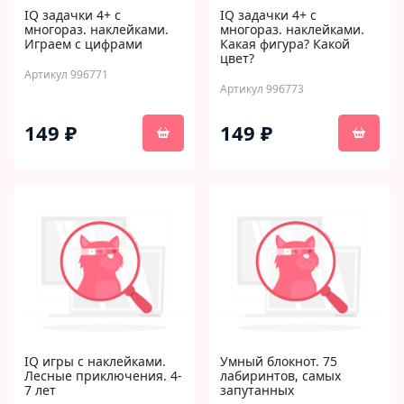
IQ задачки 4+ с
IQ задачки 4+ с
многораз. наклейками.
многораз. наклейками.
Играем с цифрами
Какая фигура? Какой
цвет?
Артикул 996771
Артикул 996773
149 ₽
149 ₽
IQ игры с наклейками.
Умный блокнот. 75
Лесные приключения. 4-
лабиринтов, самых
7 лет
запутанных