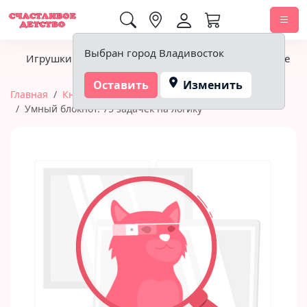
0,00 ₽
Выбран город Владивосток
Игрушки
Детское питание
Подгузники, гигиена
Оставить
Изменить
Главная
Книги
Айрис-Пресс (книги)
Умный блокнот. 75 задачек на логику