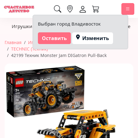
0,00 ₽
Выбран город Владивосток
Игрушки
Детское питание
Подгузники, гигиена
Оставить
Изменить
Главная
Игрушки
Конструкторы
LEGO
TECHNIC (Техник)
42199 Техник Monster Jam DIGatron Pull-Back