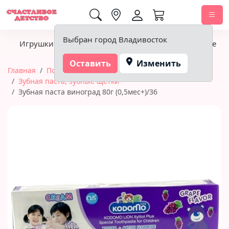
0,00 ₽
Выбран город Владивосток
Игрушки
Детское питание
Подгузники, гигиена
Оставить
Изменить
Главная
Подгузники, гигиена
Зубная паста, зубные щетки
Зубная паста виноград 80г (0,5мес+)/36