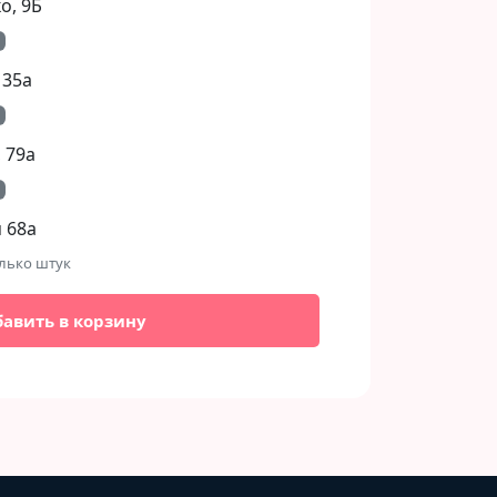
, 9Б​
 35а
 79а
 68а
лько штук
бавить в корзину