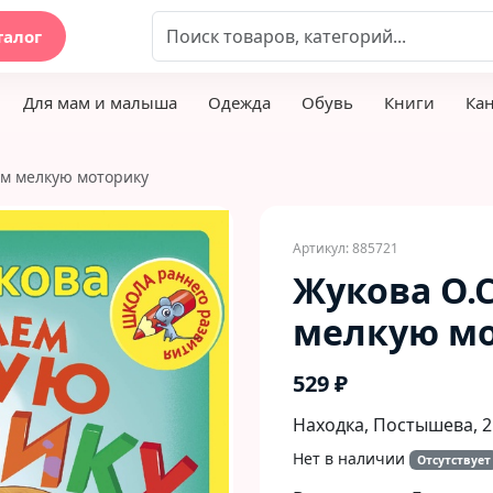
талог
Для мам и малыша
Одежда
Обувь
Книги
Ка
ем мелкую моторику
Артикул: 885721
Жукова О.
мелкую м
529 ₽
Находка, Постышева, 2
Нет в наличии
Отсутствует