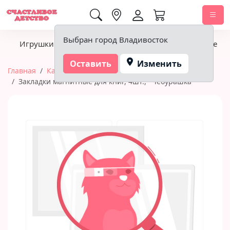
0,00 ₽
Выбран город Владивосток
Игрушки
Детское питание
Подгузники, гигиена
Оставить
Изменить
Главная
Канцтовары
Мульти-Пульти (канцтовары)
Закладки магнитные для книг, 4шт., "Чебурашка"