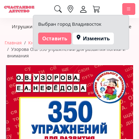
0,00 ₽
Выбран город Владивосток
Игрушки
Детское питание
Подгузники, гигиена
Оставить
Изменить
Главная
Книги
АСТ
Узорова О.В. 350 упражнений для развития логики и
внимания