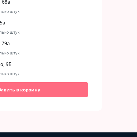
 68а
лько штук
5а
лько штук
 79а
лько штук
, 9Б​
лько штук
бавить в корзину