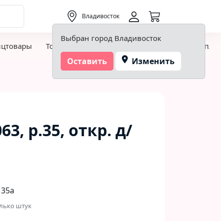
0,00 ₽
Владивосток
Выбран город Владивосток
нцтовары
Товары для творчества и хобби
Детская пло
Оставить
Изменить
3, р.35, откр. д/
 35а
лько штук