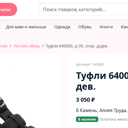
талог
Для мам и малыша
Одежда
Обувь
Книги
Ка
очек
Летняя обувь
Туфли 640063, р.35, откр. д/дев.
Артикул: 140089
Туфли 64006
дев.
3 050 ₽
Б Камень, Аллея Труда,
Осталось неско
В наличии