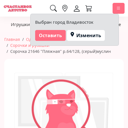
0,00 ₽
Выбран город Владивосток
Игрушки
Детское питание
Подгузники, гигиена
Оставить
Изменить
Главная
Одежда
Одежда для малышей
Сорочки и рубашки
Сорочка 21646 "Пляжная" р.64/128, (серый)муслин