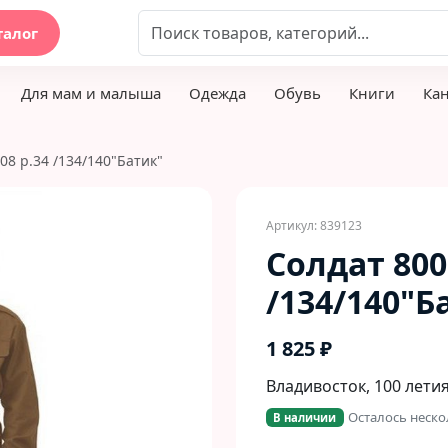
талог
Для мам и малыша
Одежда
Обувь
Книги
Ка
08 р.34 /134/140"Батик"
Артикул: 839123
Солдат 800
/134/140"Б
1 825 ₽
Владивосток, 100 летия
Осталось неско
В наличии