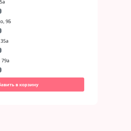
5а
, 9Б​
 35а
 79а
бавить в корзину