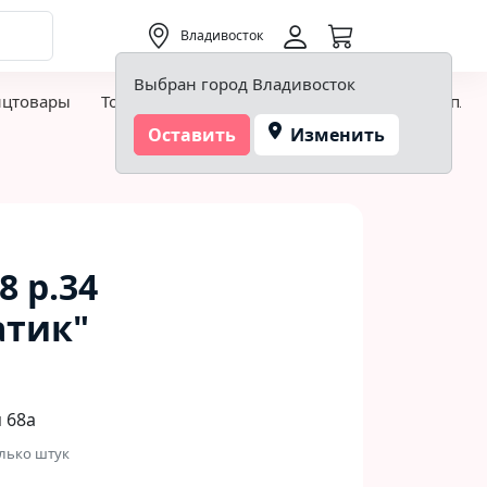
0,00 ₽
Владивосток
Выбран город Владивосток
нцтовары
Товары для творчества и хобби
Детская пло
Оставить
Изменить
8 р.34
атик"
 68а
лько штук