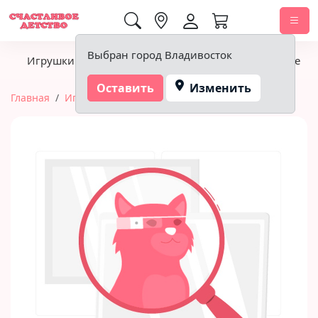
0,00 ₽
Выбран город Владивосток
Игрушки
Детское питание
Подгузники, гигиена
Оставить
Изменить
Главная
Игрушки
Мягкие игрушки
Собачка, 20 см