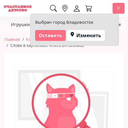
0,00 ₽
Выбран город Владивосток
Игрушки
Детское питание
Подгузники, гигиена
Оставить
Изменить
Главная
Книги
Мозайка-Синтез
Слова в картинках. Книга антонимов