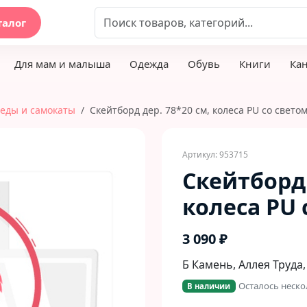
талог
Для мам и малыша
Одежда
Обувь
Книги
Ка
еды и самокаты
Скейтборд дер. 78*20 см, колеса PU со свето
Артикул: 953715
Скейтборд 
колеса PU 
3 090 ₽
Б Камень, Аллея Труда,
Осталось неско
В наличии