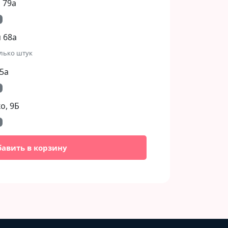
 79а
 68а
лько штук
5а
, 9Б​
бавить в корзину