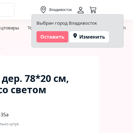
0,00 ₽
Владивосток
Выбран город Владивосток
нцтовары
Товары для творчества и хобби
Детская пло
Оставить
Изменить
м
дер. 78*20 см,
со светом
 35а
лько штук