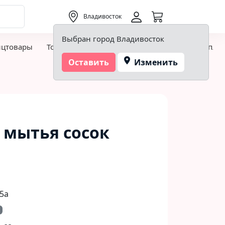
0,00 ₽
Владивосток
Выбран город Владивосток
нцтовары
Товары для творчества и хобби
Детская пло
Оставить
Изменить
 мытья сосок
5а