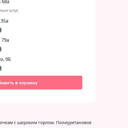
 68а
лько штук
 35а
 79а
, 9Б​
бавить в корзину
ылочкам с широким горлом. Полиуретановое