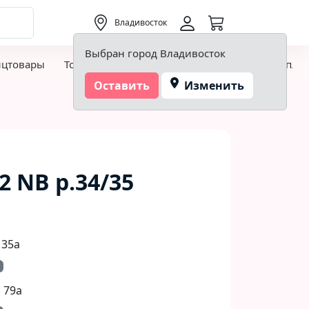
0,00 ₽
Владивосток
Выбран город Владивосток
нцтовары
Товары для творчества и хобби
Детская пло
Оставить
Изменить
2 NB р.34/35
 35а
 79а