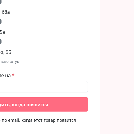
 68а
5а
, 9Б​
лько штук
ие на
ить, когда появится
по email, когда этот товар появится