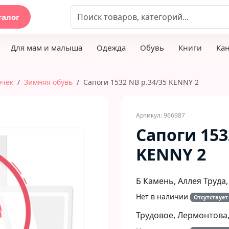
талог
Для мам и малыша
Одежда
Обувь
Книги
Ка
очек
Зимняя обувь
Сапоги 1532 NB р.34/35 KENNY 2
Артикул: 966987
Сапоги 153
KENNY 2
Б Камень, Аллея Труда,
Нет в наличии
Отсутствует
Трудовое, Лермонтова,