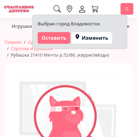
0,00 ₽
Выбран город Владивосток
Игрушки
Детское питание
Подгузники, гигиена
Оставить
Изменить
Главная
Одежда
Одежда для малышей
Сорочки и рубашки
Рубашка 21410 Мечты р.52/86, (карри/звёзды)