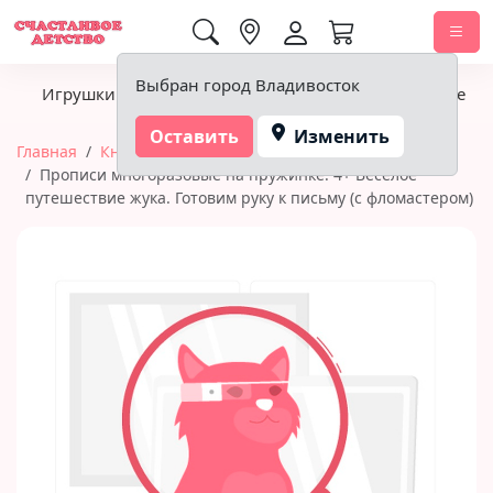
0,00 ₽
Выбран город Владивосток
Игрушки
Детское питание
Подгузники, гигиена
Оставить
Изменить
Главная
Книги
Айрис-Пресс (книги)
Прописи многоразовые на пружинке. 4+ Весёлое
путешествие жука. Готовим руку к письму (с фломастером)