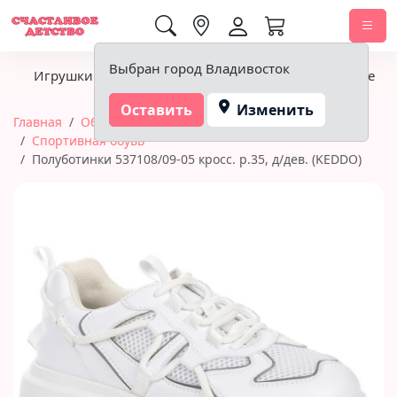
0,00 ₽
Выбран город Владивосток
Игрушки
Детское питание
Подгузники, гигиена
Оставить
Изменить
Главная
Обувь
Обувь для мальчиков и девочек
Спортивная обувь
Полуботинки 537108/09-05 кросс. р.35, д/дев. (KEDDO)