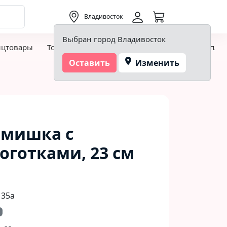
0,00 ₽
Владивосток
Выбран город Владивосток
нцтовары
Товары для творчества и хобби
Детская пло
Оставить
Изменить
 мишка с
оготками, 23 см
 35а