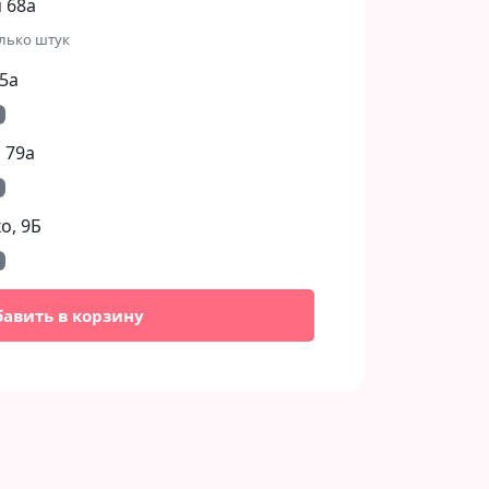
 68а
лько штук
5а
 79а
, 9Б​
бавить в корзину