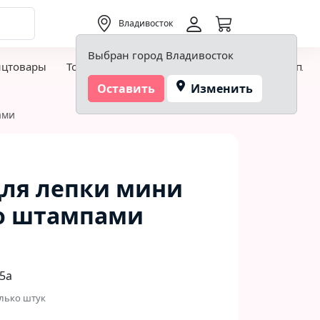
0,00 ₽
Владивосток
Выбран город Владивосток
нцтовары
Товары для творчества и хобби
Детская пло
Оставить
Изменить
ами
для лепки мини
о штампами
5а
лько штук