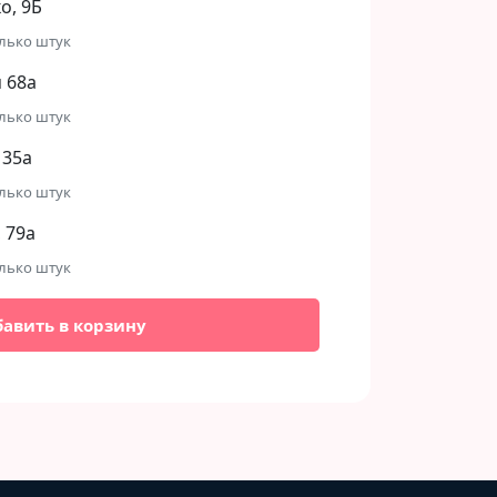
, 9Б​
лько штук
 68а
лько штук
 35а
лько штук
 79а
лько штук
бавить в корзину