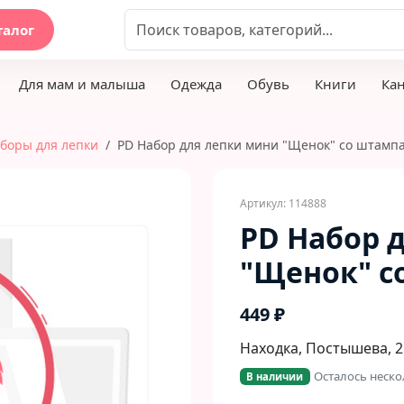
талог
Для мам и малыша
Одежда
Обувь
Книги
Ка
боры для лепки
PD Hабор для лепки мини "Щенок" со штамп
Артикул: 114888
PD Hабор 
"Щенок" с
449 ₽
Находка, Постышева, 2
Осталось неско
В наличии