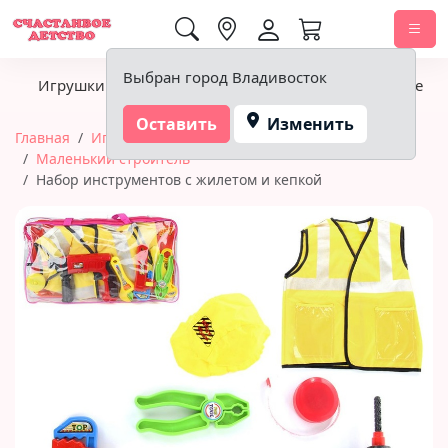
0,00 ₽
Выбран город Владивосток
Игрушки
Детское питание
Подгузники, гигиена
Оставить
Изменить
Главная
Игрушки
Тематические игры
Маленький строитель
Набор инструментов с жилетом и кепкой