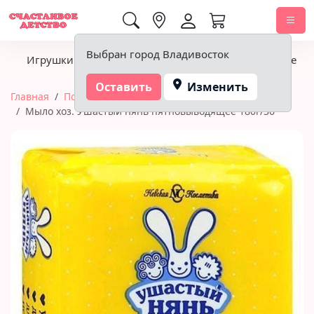
0,00 ₽
Выбран город Владивосток
Игрушки
Детское питание
Подгузники, гигиена
Оставить
Изменить
Главная
Подгузники, гигиена
Бытовая химия
Мыло хоз. Ушастый нянь пятновыводящее 180г/36