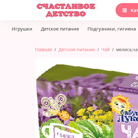
Ка
Игрушки
Детское питание
Подгузники, гигиена
Главная
Детское питание
Чай
мелиса,ча