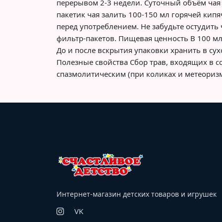
перерывом 2-3 недели. Суточный объём чая 
пакетик чая залить 100-150 мл горячей кипя
перед употреблением. Не забудьте остудить 
фильтр-пакетов. Пищевая ценность В 100 мл 
До и после вскрытия упаковки хранить в су
Полезные свойства Сбор трав, входящих в с
спазмолитическим (при коликах и метеориз
Интернет-магазин детских товаров и игрушек
VK