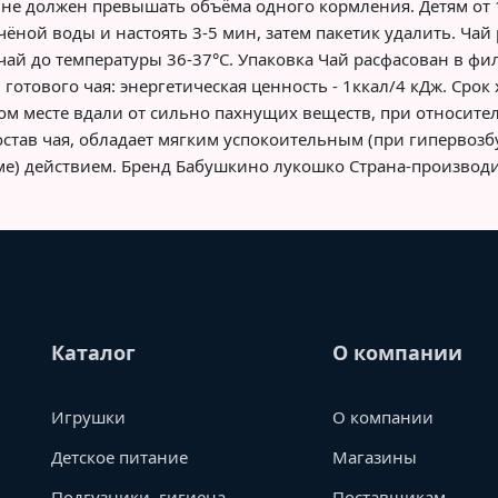
не должен превышать объёма одного кормления. Детям от 1 
чёной воды и настоять 3-5 мин, затем пакетик удалить. Ча
чай до температуры 36-37°С. Упаковка Чай расфасован в фил
готового чая: энергетическая ценность - 1ккал/4 кДж. Срок
хом месте вдали от сильно пахнущих веществ, при относите
остав чая, обладает мягким успокоительным (при гипервоз
ме) действием. Бренд Бабушкино лукошко Страна-производи
Каталог
О компании
Игрушки
О компании
Детское питание
Магазины
Подгузники, гигиена
Поставщикам