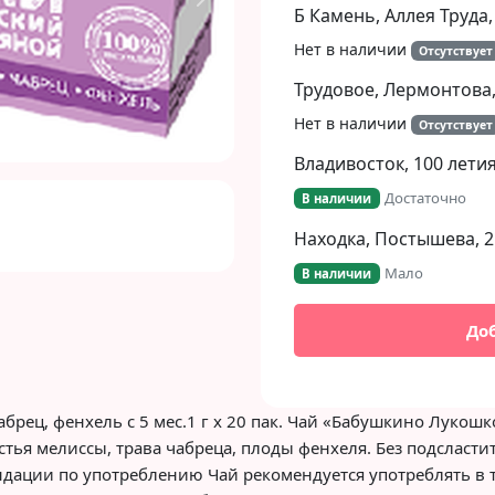
Next
Б Камень, Аллея Труда,
Нет в наличии
Отсутствует
Трудовое, Лермонтова,
Нет в наличии
Отсутствует
Владивосток, 100 летия
Достаточно
В наличии
Находка, Постышева, 2
Мало
В наличии
До
рец, фенхель с 5 мес.1 г х 20 пак. Чай «Бабушкино Лукошк
Листья мелиссы, трава чабреца, плоды фенхеля. Без подсласт
ндации по употреблению Чай рекомендуется употреблять в 