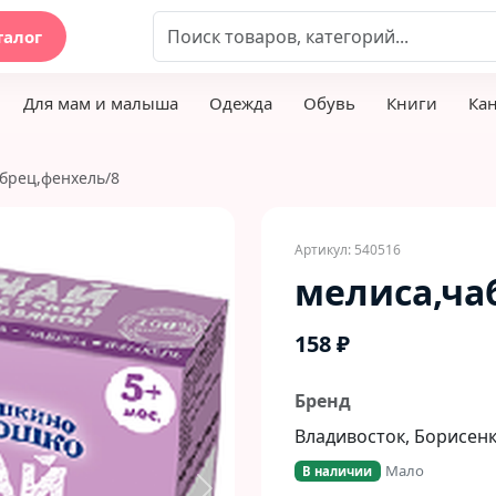
талог
Для мам и малыша
Одежда
Обувь
Книги
Ка
брец,фенхель/8
Артикул: 540516
мелиса,ча
158 ₽
Бренд
Владивосток, Борисенко
Мало
В наличии