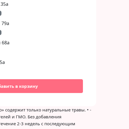
 35а
 79а
 68а
5а
бавить в корзину
о» содержит только натуральные травы. • -
ителей и ГМО. Без добавления
течение 2-3 недель с последующим