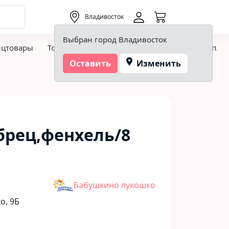
0,00 ₽
Владивосток
Выбран город Владивосток
нцтовары
Товары для творчества и хобби
Детская пло
Оставить
Изменить
брец,фенхель/8
Бабушкино лукошко
, 9Б​