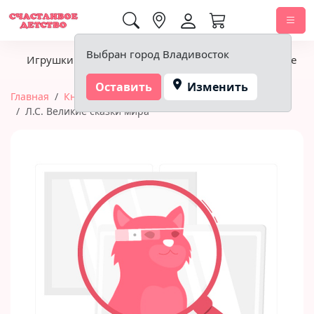
0,00 ₽
Выбран город Владивосток
Игрушки
Детское питание
Подгузники, гигиена
Оставить
Изменить
Главная
Книги
Проф-Пресс (книги)
Л.С. Великие сказки мира