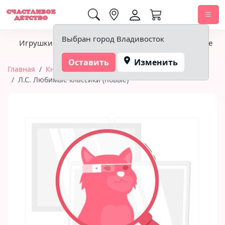
0,00 ₽
Выбран город Владивосток
Игрушки
Детское питание
Подгузники, гигиена
Оставить
Изменить
Главная
Книги
Проф-Пресс (книги)
Л.С. Любимые классики (новые)