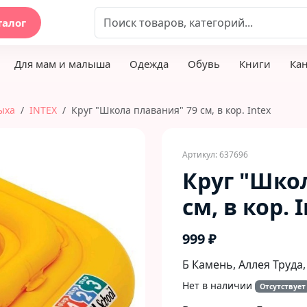
талог
Для мам и малыша
Одежда
Обувь
Книги
Ка
ыха
INTEX
Круг "Школа плавания" 79 см, в кор. Intex
Артикул: 637696
Круг "Шко
см, в кор. 
999 ₽
Б Камень, Аллея Труда,
Нет в наличии
Отсутствует