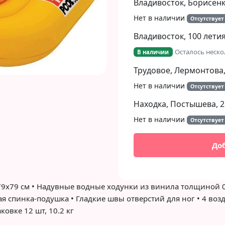
Владивосток, Борисенко
Нет в наличии
Отсутствует
Владивосток, 100 летия
Осталось неско
В наличии
Трудовое, Лермонтова,
Нет в наличии
Отсутствует
Находка, Постышева, 2
Нет в наличии
Отсутствует
До
ер 79х79 см • Надувные водные ходунки из винила толщиной 
ая спинка-подушка • Гладкие швы отверстий для ног • 4 во
овке 12 шт, 10.2 кг