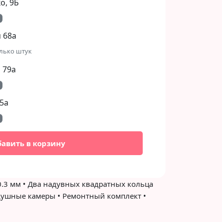
, 9Б​
 68а
лько штук
 79а
5а
бавить в корзину
0.3 мм • Два надувных квадратных кольца
здушные камеры • Ремонтный комплект •