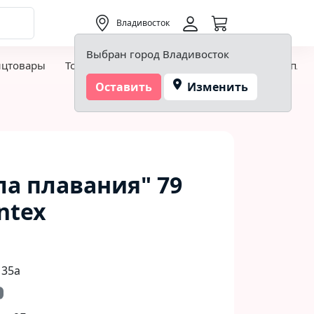
0,00 ₽
Владивосток
Выбран город Владивосток
нцтовары
Товары для творчества и хобби
Детская пло
Оставить
Изменить
ла плавания" 79
Intex
 35а