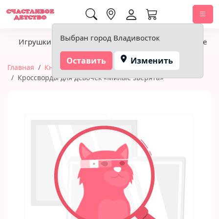
0,00 ₽
Выбран город Владивосток
Игрушки
Детское питание
Подгузники, гигиена
Оставить
Изменить
Главная
Книги
Проф-Пресс (книги)
Кроссворды для девочек «Милые зверята»