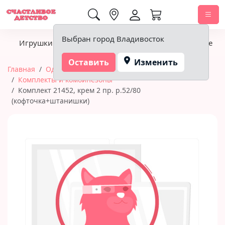
0,00 ₽
Выбран город Владивосток
Игрушки
Детское питание
Подгузники, гигиена
Оставить
Изменить
Главная
Одежда
Одежда для малышей
Комплекты и комбинезоны
Комплект 21452, крем 2 пр. р.52/80
(кофточка+штанишки)