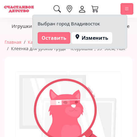
0,00 ₽
Выбран город Владивосток
Игрушки
Детское питание
Подгузники, гигиена
Оставить
Изменить
Главная
Канцтовары
Мульти-Пульти (канцтовары)
Клеенка для уроков труда "Чебурашка", 35*50см, ПВХ