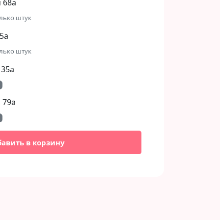
 68а
лько штук
5а
лько штук
 35а
 79а
бавить в корзину