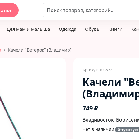
талог
Для мам и малыша
Одежда
Обувь
Книги
Ка
а
Качели "Ветерок" (Владимир)
Артикул: 103572
Качели "В
(Владимир
749 ₽
Владивосток, Борисенко
Нет в наличии
Отсутствует