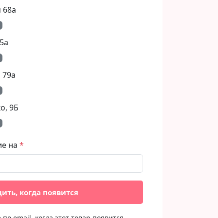
 68а
5а
 79а
, 9Б​
ие на
ить, когда появится
по email, когда этот товар появится