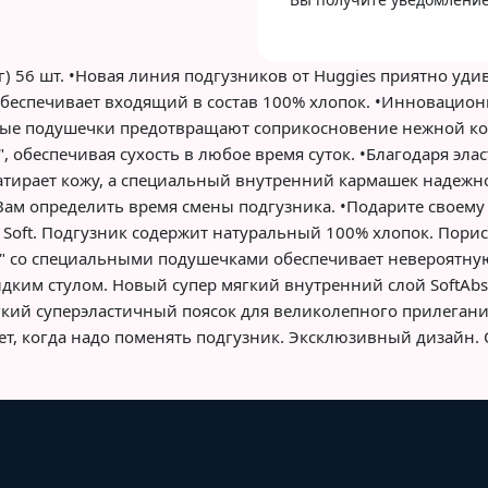
 кг) 56 шт. •Новая линия подгузников от Huggies приятно уди
беспечивает входящий в состав 100% хлопок. •Инновацион
льные подушечки предотвращают соприкосновение нежной к
, обеспечивая сухость в любое время суток. •Благодаря эл
е натирает кожу, а специальный внутренний кармашек надеж
Вам определить время смены подгузника. •Подарите своему
te Soft. Подгузник содержит натуральный 100% хлопок. Пор
" со специальными подушечками обеспечивает невероятную
ким стулом. Новый супер мягкий внутренний слой SoftAbso
гкий суперэластичный поясок для великолепного прилегани
ет, когда надо поменять подгузник. Эксклюзивный дизайн. 