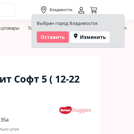
0,00 ₽
Владивосток
Выбран город Владивосток
нцтовары
Товары для творчества и хобби
Детская пло
Оставить
Изменить
ит Софт 5 ( 12-22
Huggies
 35а
лько штук