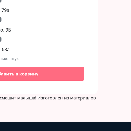
 79а
, 9Б​
 68а
лько штук
бавить в корзину
ассмешит малыша! Изготовлен из материалов