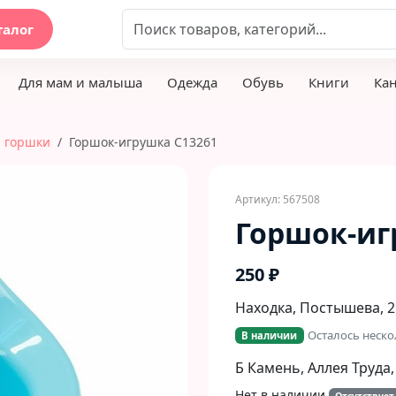
талог
Для мам и малыша
Одежда
Обувь
Книги
Ка
 горшки
Горшок-игрушка С13261
Артикул: 567508
Горшок-иг
250 ₽
Находка, Постышева, 2
Осталось неско
В наличии
Б Камень, Аллея Труда,
Нет в наличии