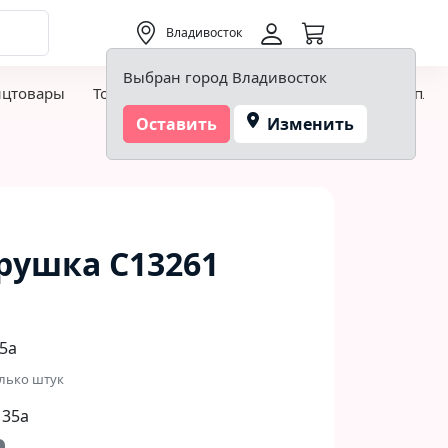
0,00 ₽
Владивосток
Выбран город Владивосток
нцтовары
Товары для творчества и хобби
Детская пло
Оставить
Изменить
рушка С13261
5а
лько штук
 35а