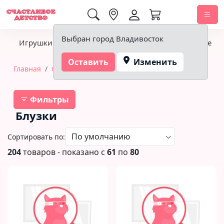
0,00 ₽
Выбран город Владивосток
Игрушки
Детское питание
Подгузники, гигиена
Оставить
Изменить
Главная
Одежда
Школьная форма
Блузки
Фильтры
Блузки
Сортировать по:
204
товаров - показано с
61
по
80