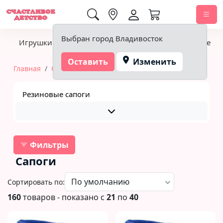
0,00 ₽
Выбран город Владивосток
Игрушки
Детское питание
Подгузники, гигиена
Оставить
Изменить
Главная
Обувь
Сапоги
Резиновые сапоги
Фильтры
Сапоги
Сортировать по:
160
товаров - показано с
21
по
40