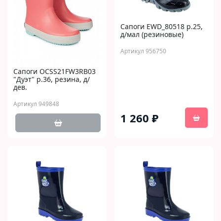
Сапоги EWD_80518 р.25,
д/мал (резиновые)
Артикул 956750
Сапоги OCSS21FW3RB03
"Дуэт" р.36, резина, д/
дев.
Артикул 949848
1 260 ₽