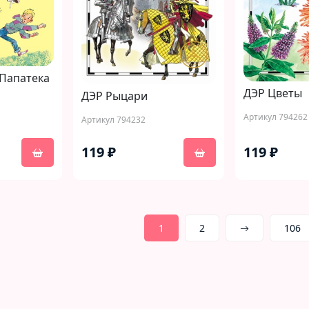
 Папатека
ДЭР Цветы
ДЭР Рыцари
Артикул 794262
Артикул 794232
119 ₽
119 ₽
1
2
106