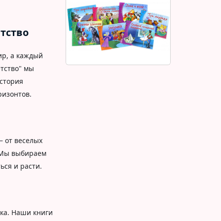
етство
ир, а каждый
етство" мы
история
ризонтов.
– от веселых
 Мы выбираем
ься и расти.
нка. Наши книги