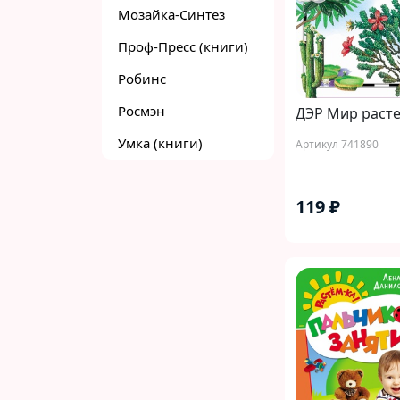
Мозайка-Синтез
Проф-Пресс (книги)
Робинс
Росмэн
ДЭР Мир раст
Умка (книги)
Артикул 741890
119 ₽