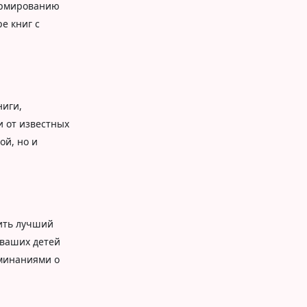
ормированию
е книг с
ниги,
 от известных
ой, но и
жить лучший
 ваших детей
минаниями о