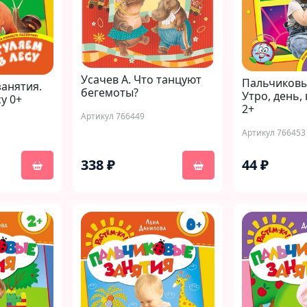
Усачев А. Что танцуют
Пальчиковы
анятия.
бегемоты?
Утро, день,
у 0+
2+
Артикул 766449
Артикул 766453
338 ₽
44 ₽