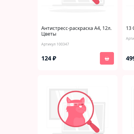
Антистресс-раскраска А4, 12л.
13
Цветы
Арти
Артикул 100347
124 ₽
49