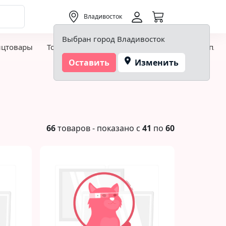
0,00 ₽
Владивосток
Выбран город Владивосток
нцтовары
Товары для творчества и хобби
Детская пло
Оставить
Изменить
66
товаров - показано с
41
по
60