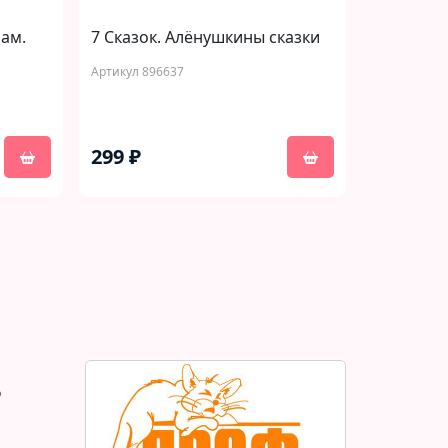
ам.
7 Сказок. Алёнушкины сказки
Артикул 896637
299 ₽
о