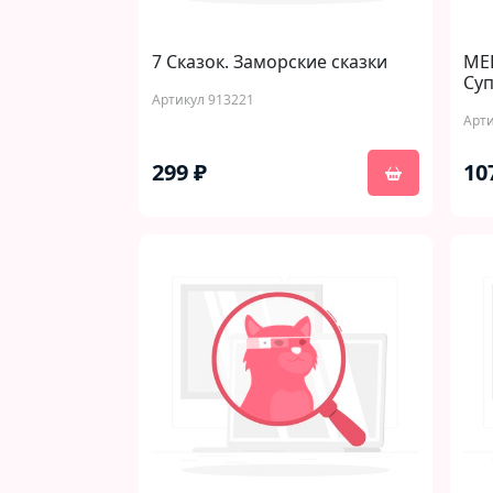
7 Сказок. Заморские сказки
МЕГ
Су
Артикул 913221
Арти
299 ₽
10