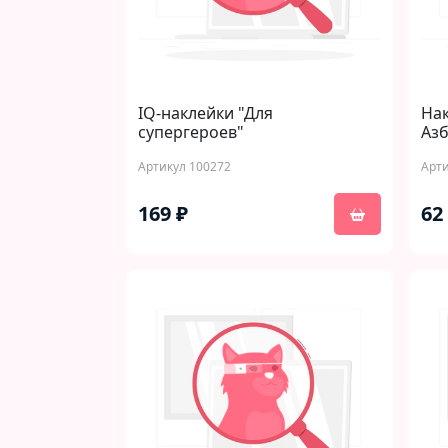
IQ-наклейки "Для
Нак
супергероев"
Азб
Артикул 100272
Арти
169 ₽
62