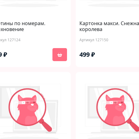
ртины по номерам.
Картонка макси. Снежн
охновение
королева
кул 127124
Артикул 127150
9 ₽
499 ₽