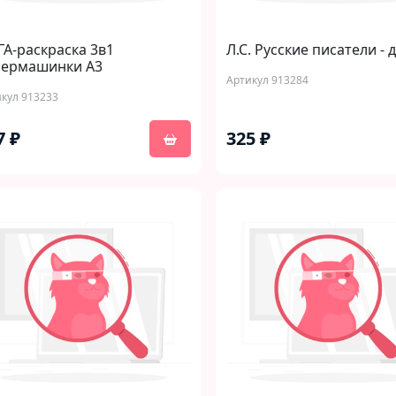
А-раскраска 3в1
Л.С. Русские писатели - 
пермашинки А3
Артикул 913284
кул 913233
7 ₽
325 ₽