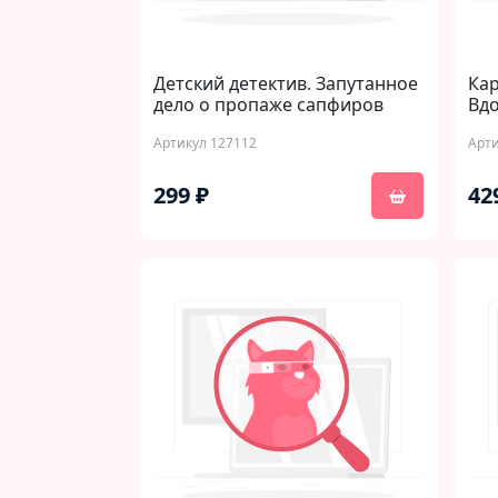
Детский детектив. Запутанное
Ка
дело о пропаже сапфиров
Вд
Артикул 127112
Арти
299 ₽
42