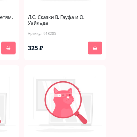
детям.
Л.С. Сказки В. Гауфа и О.
Уайльда
Артикул 913285
325 ₽