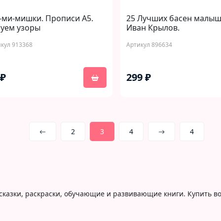
ми-мишки. Прописи А5.
25 Лучших басен малыш
суем узоры
Иван Крылов.
кул 913368
Артикул 896634
 ₽
299 ₽
2
3
4
4
сказки, раскраски, обучающие и развивающие книги. Купить в