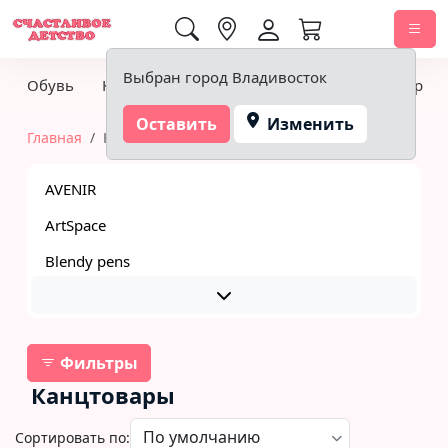
0,00 ₽
Выбран город Владивосток
Обувь
Книги
Канцтовары
Товары для творчес
Оставить
Изменить
Главная
Канцтовары
AVENIR
ArtSpace
Blendy pens
Фильтры
Канцтовары
Сортировать по: