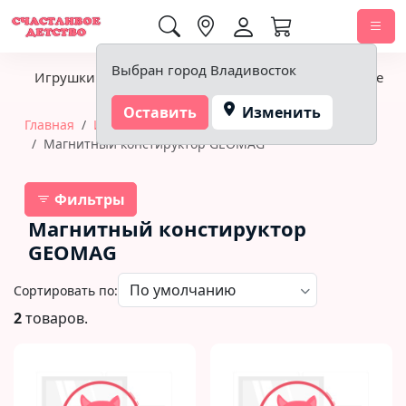
0,00 ₽
Выбран город Владивосток
Игрушки
Детское питание
Подгузники, гигиена
Оставить
Изменить
Главная
Игрушки
Конструкторы
Магнитный констируктор GEOMAG
Фильтры
Магнитный констируктор
GEOMAG
Сортировать по:
2
товаров.